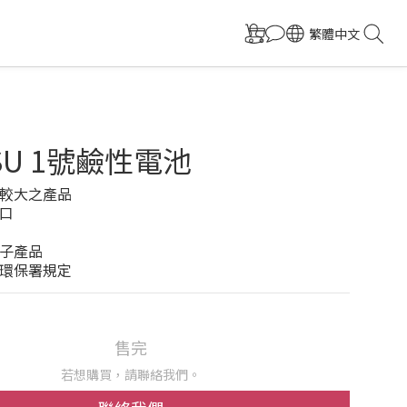
繁體中文
TSU 1號鹼性電池
較大之產品 
口
 
子產品 
環保署規定
售完
若想購買，請聯絡我們。