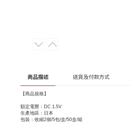
商品描述
送貨及付款方式
【商品規格】
額定電壓：DC 1.5V
生產地區：日本
包裝：收縮2個/5包/盒/50盒/箱