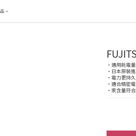
品
FUJI
‧適用耗電量
‧日本原裝進
‧電力更持久
‧適合精密電
‧汞含量符合