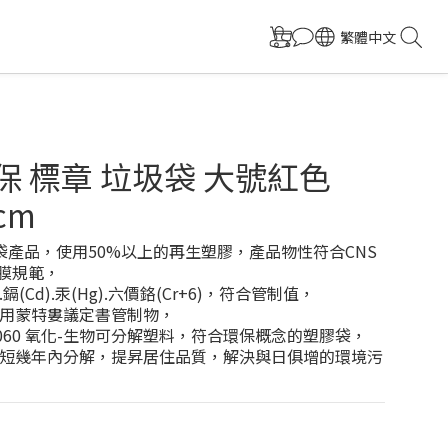
繁體中文
環保 標章 垃圾袋 大號紅色
cm
圾袋產品，使用50%以上的再生塑膠，產品物性符合CNS 
薄膜規範，
.鎘(Cd).汞(Hg).六價鉻(Cr+6)，符合管制值，
用蒙特婁議定書管制物，
6060 氧化-生物可分解塑料，符合環保概念的塑膠袋，
短幾年內分解，提昇居住品質，解決與日俱增的環境污