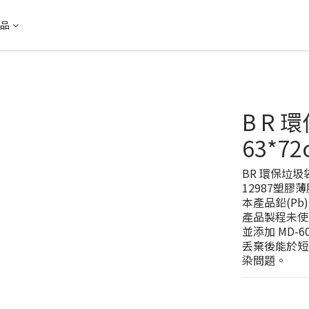
品
B R 
63*72
BR 環保垃
12987塑膠
本產品鉛(Pb)
產品製程未使
並添加 MD-
丢棄後能於短
染問題。