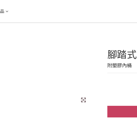
品
腳踏式圓
附塑膠內桶