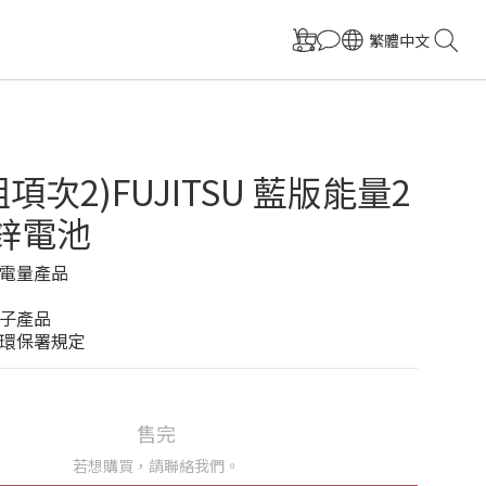
繁體中文
項次2)FUJITSU 藍版能量2
鋅電池
電量產品 
 
子產品 
環保署規定
售完
若想購買，請聯絡我們。