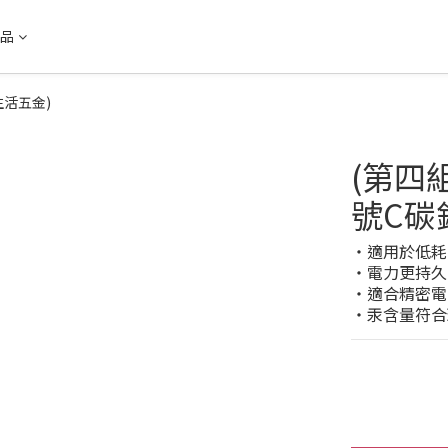
品
生活五金)
(第四組
號C碳
‧適用於低耗
‧電力更持久
‧適合精密電
‧汞含量符合