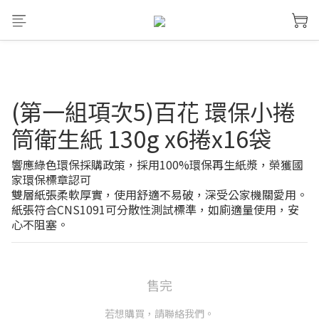
(第一組項次5)百花 環保小捲
筒衛生紙 130g x6捲x16袋
響應綠色環保採購政策，採用100%環保再生紙漿，榮獲國
家環保標章認可
雙層紙張柔軟厚實，使用舒適不易破，深受公家機關愛用。
紙張符合CNS1091可分散性測試標準，如廁適量使用，安
心不阻塞。
售完
若想購買，請聯絡我們。