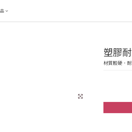
品
塑膠耐
材質較硬．耐